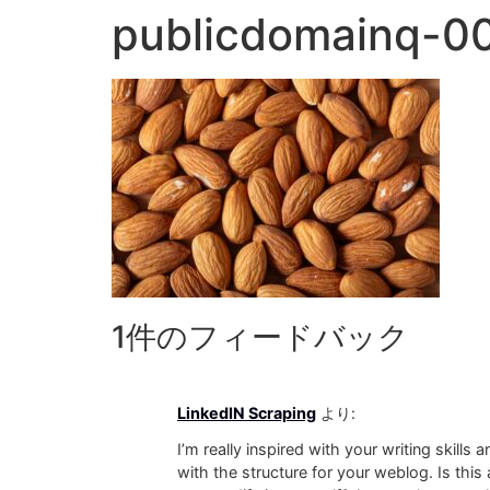
publicdomainq-0
1件のフィードバック
LinkedIN Scraping
より:
I’m really inspired with your writing skills 
with the structure for your weblog. Is this 