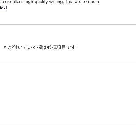
excellent high quality writing, it is rare to see a
icx
!
。
※
が付いている欄は必須項目です