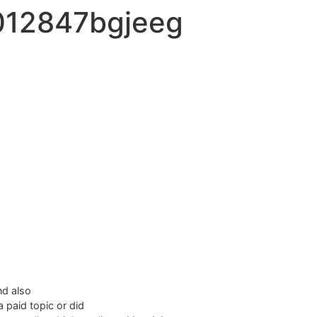
012847bgjeeg
and also
a paid topic or did