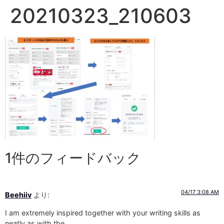
20210323_210603
1件のフィードバック
04/17 3:08 AM
Beehiiv
より:
I am extremely inspired together with your writing skills as
neatly as with the